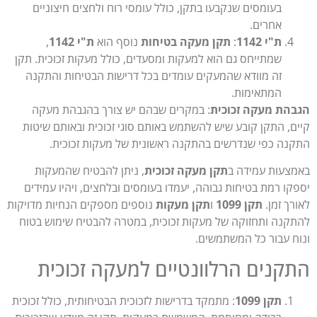
בעומסים שנקבעו בתקן, כולל עומסי רוח ולחצים חיצוניים
אחרים.
ת"י 1142
:
תקן מעקה בטיחות
נוסף הוא
ת"י 1142
,
שמתייחס גם הוא למעקות ומסעדים, כולל מעקות זכוכית. תקן
זה מוודא שהמעקים עומדים בכל דרישות הבטיחות והתקנה
המתאימות.
הת מעקה זכוכית
: במקרים שבהם יש צורך בהגבהת מעקה
ם, התקן קובע שיש להשתמש באותם סוגי זכוכית ובאותם שיטות
נה כפי שנדרשים בהתקנה ראשונית של מעקות זכוכית.
צעות עמידה ב
תקן מעקה זכוכית
, ניתן להבטיח שהמעקות
קו רמת בטיחות גבוהה, יעמדו בעומסים ובלחצים, ויהיו עמידים
רך זמן.
תקן 1099
ו
תקן מעקות
נוספים מספקים הנחיות מדויקות
קנה ותחזוקה של מעקות זכוכית, במטרה להבטיח שימוש בטוח
ח עבור כל המשתמשים.
קנים הרלוונטיים למעקה זכוכית
תקן 1099
: מתמקד בדרישות לזכוכית הבטיחותית, כולל זכוכית