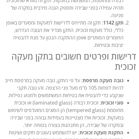
רבודה ומחוסמת, המשמשת במעקות. תקן זה מוודא שהזכוכית
תהיה עמידה בפני שבירה ותספק הגנה מירבית במקרה של
פגיעה.
תקן 1142
: תקן זה מתייחס לדרישות למעקות ומסעדים באופן
כללי, כולל מעקות זכוכית. התקן מגדיר את הגובה הנדרש,
החומרים המותרים ואופן ההתקנה הנכון על מנת להבטיח
יציבות ובטיחות.
ישות ופרטים חשובים בתקן מעקה
וכית
גובה מעקה מרפסת
: על פי התקן, גובה מעקה במרפסת חייב
להיות לפחות 105 ס"מ מעל פני הרצפה. זהו גובה תקני
שנקבע כדי להבטיח את בטיחות המשתמשים ולמנוע נפילות.
סוגי זכוכית
: זכוכית רבודה (laminated glass) או זכוכית
מחוסמת (tempered glass) הן הסוגים המועדפים לשימוש
במעקות. זכוכיות אלו מצטיינות בעמידות גבוהה בפני שבירה
ובמקרה של שבירה, הן מתנהגות בצורה בטוחה יותר.
התקנת מעקה זכוכית
: יש להשתמש בעוגנים חזקים ושיטות