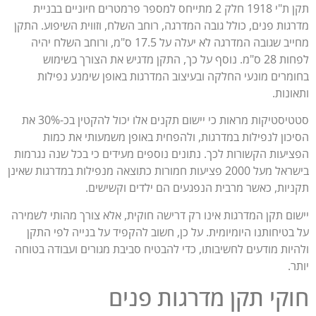
תקן ת"י 1918 חלק 2 מתייחס למספר פרמטרים חיוניים בבניית
גות פנים, כולל גובה המדרגה, רוחב השלח, וזווית השיפוע. התקן
מחייב שגובה המדרגה לא יעלה על 17.5 ס"מ, ורוחב השלח יהיה
לפחות 28 ס"מ. נוסף על כך, התקן מדגיש את הצורך בשימוש
מרים מונעי החלקה ובעיצוב המדרגות באופן שימנע נפילות
נות.
סטטיסטיקות מראות כי יישום תקנים אלו יכול להקטין בכ-30% את
כון לנפילות במדרגות, ולהפחית באופן משמעותי את כמות
יעות הקשורות לכך. נתונים נוספים מעידים כי בכל שנה נגרמות
בישראל מעל 2000 פציעות חמורות כתוצאה מנפילות במדרגות שאינן
יות, כאשר מרבית הנפגעים הם ילדים וקשישים.
ום תקן המדרגות אינו רק דרישה חוקית, אלא צורך מהותי לשמירה
בטיחותנו היומיומית. על כן, חשוב להקפיד על בנייה לפי התקן
יות מודעים לחשיבותו, כדי להבטיח סביבת מגורים ועבודה בטוחה
.
קי תקן מדרגות פנים