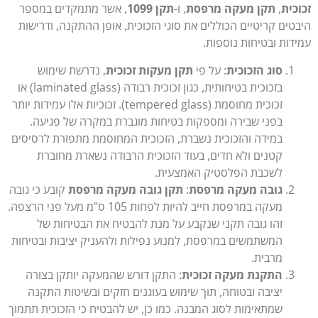
כית
,
תקן מעקה מרפסת
, ו-
תקן 1099
, אשר מתמקדים במספר
טים קריטיים הכוללים את סוגי הזכוכית, אופן ההתקנה, ודרישות
דות ובטיחות נוספות.
סוג הזכוכית
: על פי
תקן מעקות זכוכית
, נדרשת שימוש
בזכוכית בטיחותית, כגון זכוכית רבודה (laminated glass) או
זכוכית מחוסמת (tempered glass). זכוכיות אלו עמידות יותר
בפני שבירה ומספקות בטיחות מוגברת במקרה של פגיעה.
במידה והזכוכית נשברת, הזכוכית המחוסמת מתפזרת לרסיסים
קטנים ולא חדים, בעוד הזכוכית הרבודה נשארת מחוברת
לשכבת הפלסטיק האמצעית.
גובה מעקה מרפסת
:
תקן גובה מעקה מרפסת
קובע כי גובה
מעקה במרפסת חייב להיות לפחות 105 ס"מ מעל פני הרצפה.
זהו גובה תקני שנקבע על מנת להבטיח את הבטיחות של
המשתמשים במרפסת, למנוע נפילות ולהעניק יציבות ובטיחות
מרבית.
התקנת מעקה זכוכית
: התקן דורש שהמעקה יותקן בצורה
יציבה ובטוחה, תוך שימוש בעוגנים חזקים ובשיטות התקנה
שמתאימות לסוג המבנה. כמו כן, יש להבטיח כי הזכוכית תתמוך