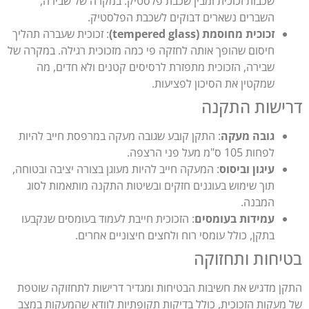
שכבות זכוכית ומבין שכבת פלסטיק. במקרה של שבירה,
השברים נשארים דבוקים לשכבת הפלסטיק.
זכוכית מחוסמת (tempered glass)
: זכוכית שעברה תהליך
חיסום שהופך אותה לחזקה פי כמה מזכוכית רגילה. במקרה של
שבירה, הזכוכית מתפזרת לרסיסים קטנים ולא חדים, מה
שמקטין את הסיכון לפציעות.
ישות התקנה
גובה מעקה
: התקן קובע שגובה מעקה במרפסת חייב להיות
לפחות 105 ס"מ מעל פני הרצפה.
עיגון וביסוס
: המעקה חייב להיות מעוגן בצורה יציבה ובטוחה,
תוך שימוש בעוגנים חזקים ובשיטות התקנה מותאמות לסוג
המבנה.
עמידות בעומסים
: הזכוכית חייבת לעמוד בעומסים שנקבעו
בתקן, כולל עומסי רוח ולחצים חיצוניים אחרים.
יחות ותחזוקה
ן מדגיש את חשיבות הבטיחות ומגדיר דרישות לתחזוקה שוטפת
מעקות הזכוכית, כולל בדיקות תקופתיות לוודא שהמעקות במצב