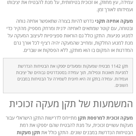
דה, עץ מחוזק, או זכוכית בטיחותית, על מנת להבטיח את יציבותו
דותו לאורך זמן.
ה אחיזה תקני
נדרש להיות בצורה שתאפשר אחיזה נוחה
וחה, עם קוטר שמתאים לאחיזה ידנית ומרחק מספיק מהקיר כדי
וע פגיעות. התקן כולל גם הוראות ספציפיות לעיצוב המעקה על
 למנוע החלקות, ומחייב שהמעקה יהיה רציף לכל אורך גרם
רגות או המקום בו הוא מותקן, ללא הפסקות או שברים​.
תקן 1142 מבטיח שמעקות ומסעדים יספקו את הבטיחות הנדרשת
מניעת תאונות ונפילות, תוך עמידה בסטנדרטים גבוהים של יציבות
עמידות. עמידה בתקן זה היא חיונית לשמירה על הבטיחות במבנים
שונים.
שמעות של תקן מעקה זכוכית
ה זכוכית למרפסת תקן
מתייחס לדרישות התקן הישראלי עבור
ות עשויים זכוכית, על מנת להבטיח שהם יספקו את רמת
יחות הנדרשת במבנים שונים. התקן כולל את
תקן מעקות